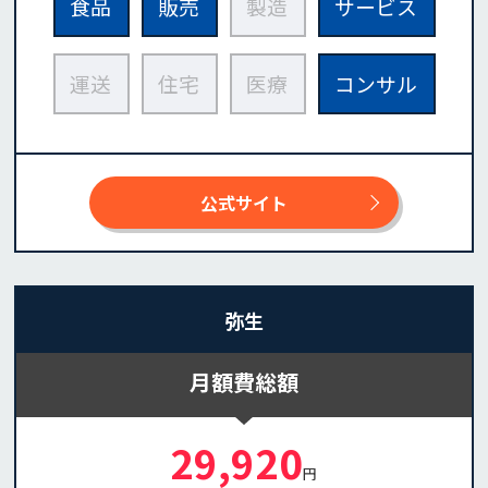
食品
販売
製造
サービス
運送
住宅
医療
コンサル
公式サイト
弥生
月額費総額
29,920
円