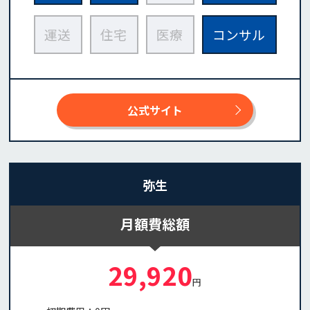
運送
住宅
医療
コンサル
公式サイト
弥生
月額費総額
29,920
円